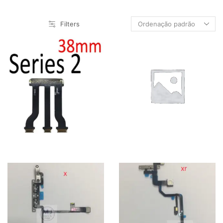
Flex
Filters
Lente
Molde
OCA
Tampa
Maquina
NOVIDADES
Película
Sobre Nós
Vidros