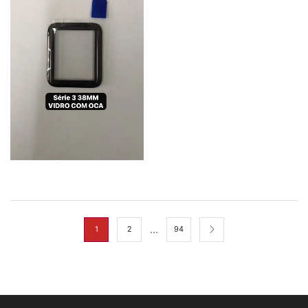
…
1
2
94