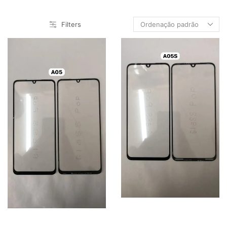
AS
GO
Filters
HW
IF
IP
IPAD
IT
LG
MT
RM
SM
TABLET SM
XM/REDM