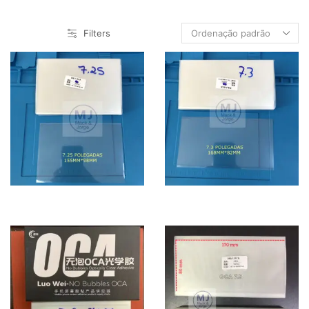
Flex
Filters
Lente
Molde
OCA
Tampa
Maquina
NOVIDADES
Película
Sobre Nós
Vidros