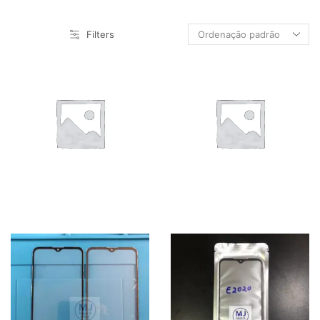
AS
GO
Filters
HW
IF
IP
IPAD
IT
LG
MT
RM
SM
TABLET SM
XM/REDM