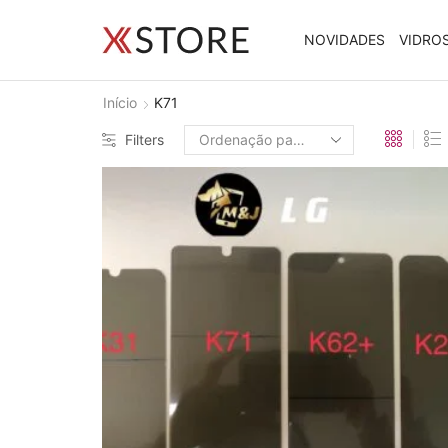
NOVIDADES
VIDRO
Início
K71
Filters