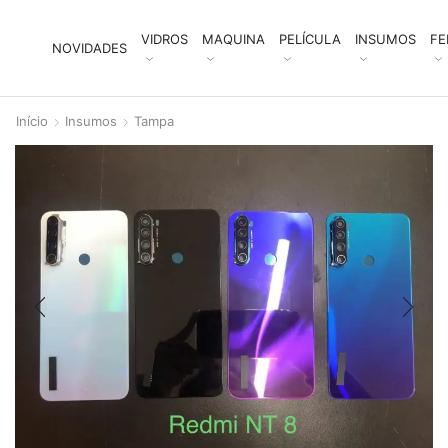
VIDROS
MAQUINA
PELÍCULA
INSUMOS
FE
NOVIDADES
Início
Insumos
Tampa