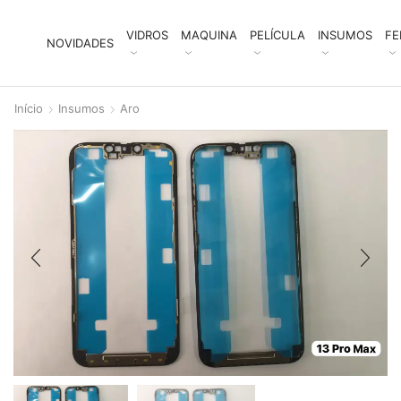
VIDROS
MAQUINA
PELÍCULA
INSUMOS
FE
NOVIDADES
Início
Insumos
Aro