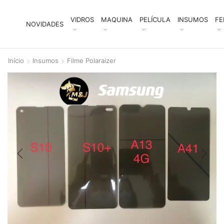
VIDROS
MAQUINA
PELÍCULA
INSUMOS
FE
NOVIDADES
Início
Insumos
Filme Polaraizer