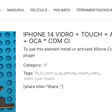
S
MAQUINA
PELÍCULA
INSUMOS
FERRAMENTAS/INS
IPHONE 14 VIDRO + TOUCH + 
+ OCA * COM CI
To use this element install or activate XStore C
plugin
Category:
IP
Tags:
14
,
ci
,
com ci
,
ip
,
iphone
,
touch
,
vidro
,
vidro com touch
[share title="Share: "]