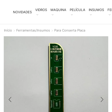
VIDROS
MAQUINA
PELÍCULA
INSUMOS
FE
NOVIDADES
Início
Ferramentas/Insumos
Para Conserta Placa