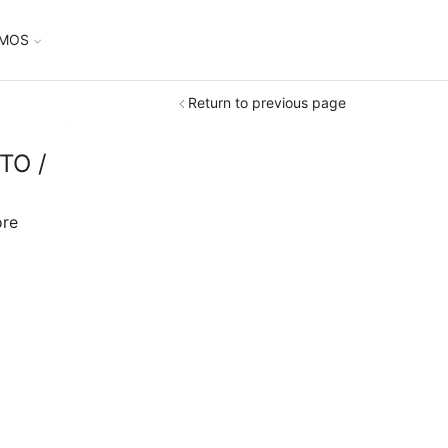
UMOS
Return to previous page
TO /
ore