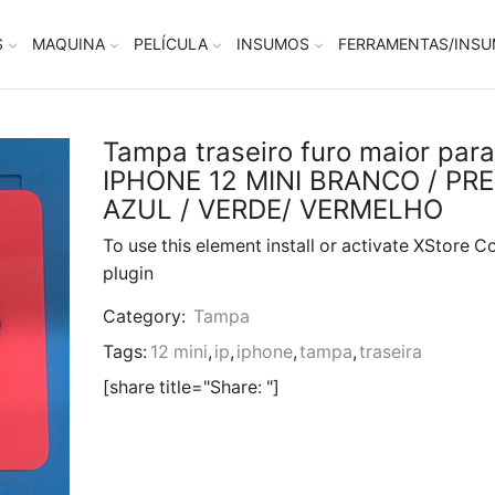
S
MAQUINA
PELÍCULA
INSUMOS
FERRAMENTAS/INS
Tampa traseiro furo maior para
IPHONE 12 MINI BRANCO / PRE
AZUL / VERDE/ VERMELHO
To use this element install or activate XStore C
plugin
Category:
Tampa
Tags:
12 mini
,
ip
,
iphone
,
tampa
,
traseira
[share title="Share: "]