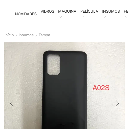
VIDROS
MAQUINA
PELÍCULA
INSUMOS
FE
NOVIDADES
Início
Insumos
Tampa