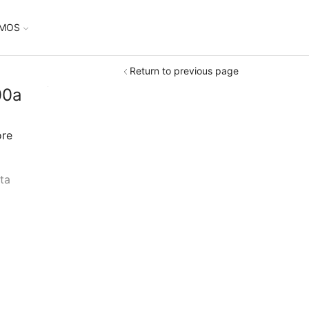
UMOS
Return to previous page
00a
ore
ta