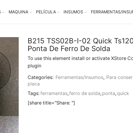
S
MAQUINA
PELÍCULA
INSUMOS
FERRAMENTAS/INS
B215 TSS02B-I-02 Quick Ts12
Ponta De Ferro De Solda
To use this element install or activate XStore C
plugin
Categories:
Ferramentas/Insumos
,
Para conser
placa
Tags:
ferramentas
,
ferro de solda
,
ponta
,
quick
[share title="Share: "]