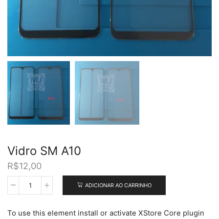
Vidro SM A10
R$
12,00
ADICIONAR AO CARRINHO
Vidro
SM
A10
To use this element install or activate XStore Core plugin
quantidade