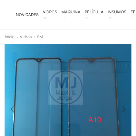
VIDROS
MAQUINA
PELÍCULA
INSUMOS
FE
NOVIDADES
Início
Vidros
SM