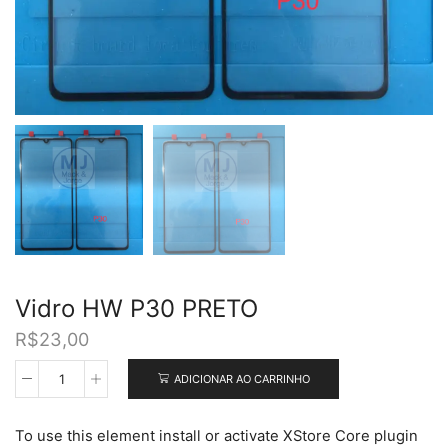
Vidro HW P30 PRETO
R$
23,00
ADICIONAR AO CARRINHO
Vidro
HW
P30
To use this element install or activate XStore Core plugin
PRETO