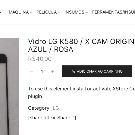
S
MAQUINA
PELÍCULA
INSUMOS
FERRAMENTAS/INS
Vidro LG K580 / X CAM ORIGI
AZUL / ROSA
R$
40,00
ADICIONAR AO CARRINHO
Vidro
LG
K580
To use this element install or activate XStore C
/
plugin
X
CAM
Category:
LG
ORIGINAL
AZUL
[share title="Share: "]
/
ROSA
quantidade