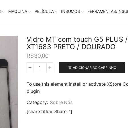
S
MAQUINA
PELÍCULA
INSUMOS
FERRAMENTAS/INS
Vidro MT com touch G5 PLUS /
XT1683 PRETO / DOURADO
R$
30,00
ADICIONAR AO CARRINHO
Vidro
MT
com
To use this element install or activate XStore C
touch
plugin
G5
PLUS
Category:
Sobre Nós
/
XT1683
[share title="Share: "]
PRETO
/
DOURADO