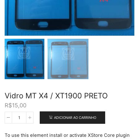
Vidro MT X4 / XT1900 PRETO
R$
15,00
ADICIONAR AO CARRINHO
Vidro
MT
X4
To use this element install or activate XStore Core plugin
/