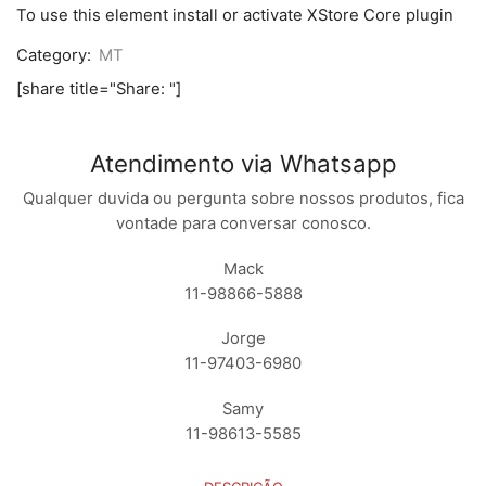
Z2
To use this element install or activate XStore Core plugin
PLAY
/
Category:
MT
XT1710
PRETO
[share title="Share: "]
COM
OCA
quantidade
Atendimento via Whatsapp
Qualquer duvida ou pergunta sobre nossos produtos, fica
vontade para conversar conosco.
Mack
11-98866-5888
Jorge
11-97403-6980
Samy
11-98613-5585