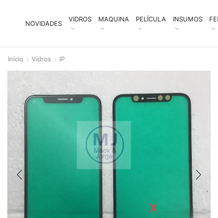
VIDROS
MAQUINA
PELÍCULA
INSUMOS
FE
NOVIDADES
Início
Vidros
IP