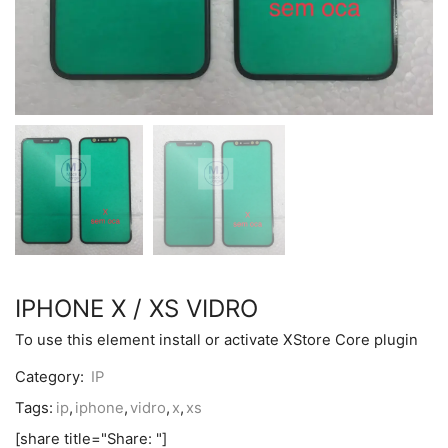
IPHONE X / XS VIDRO
To use this element install or activate XStore Core plugin
Category:
IP
Tags:
ip
,
iphone
,
vidro
,
x
,
xs
[share title="Share: "]