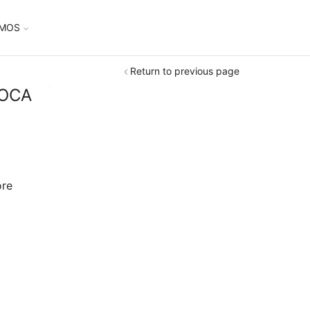
UMOS
Return to previous page
 OCA
ore