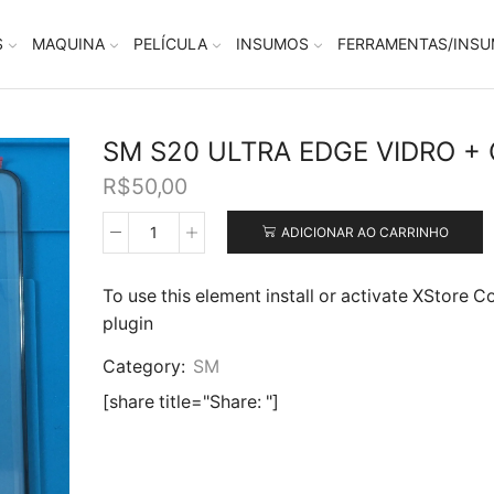
S
MAQUINA
PELÍCULA
INSUMOS
FERRAMENTAS/INS
SM S20 ULTRA EDGE VIDRO +
R$
50,00
ADICIONAR AO CARRINHO
SM
S20
ULTRA
To use this element install or activate XStore C
EDGE
plugin
VIDRO
+
Category:
SM
OCA
quantidade
[share title="Share: "]