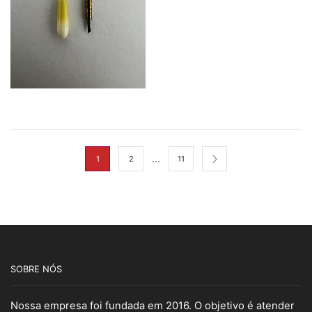
…
1
2
11
SOBRE NÓS
Nossa empresa foi fundada em 2016. O objetivo é atender