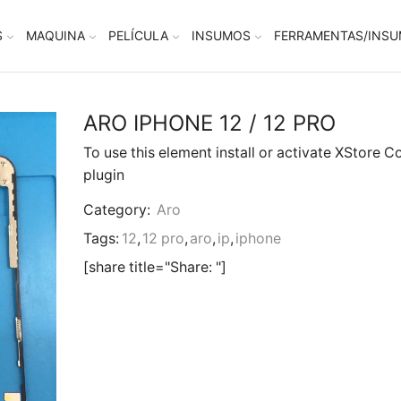
S
MAQUINA
PELÍCULA
INSUMOS
FERRAMENTAS/INS
ARO IPHONE 12 / 12 PRO
To use this element install or activate XStore C
plugin
Category:
Aro
Tags:
12
,
12 pro
,
aro
,
ip
,
iphone
[share title="Share: "]