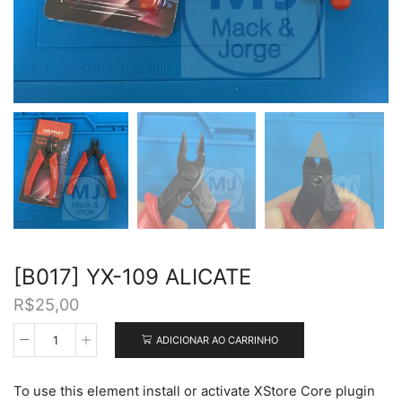
[B017] YX-109 ALICATE
R$
25,00
ADICIONAR AO CARRINHO
[B017]
YX-
109
To use this element install or activate XStore Core plugin
ALICATE