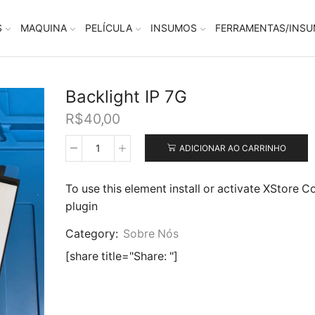
S
MAQUINA
PELÍCULA
INSUMOS
FERRAMENTAS/INS
Backlight IP 7G
R$
40,00
ADICIONAR AO CARRINHO
Backlight
IP
7G
To use this element install or activate XStore C
quantidade
plugin
Category:
Sobre Nós
[share title="Share: "]