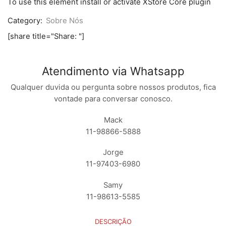
To use this element install or activate XStore Core plugin
quantidade
Category:
Sobre Nós
[share title="Share: "]
Atendimento via Whatsapp
Qualquer duvida ou pergunta sobre nossos produtos, fica
vontade para conversar conosco.
Mack
11-98866-5888
Jorge
11-97403-6980
Samy
11-98613-5585
DESCRIÇÃO