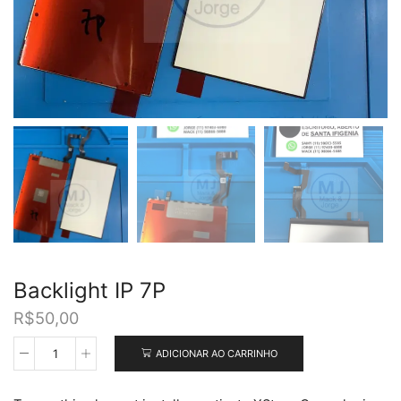
Backlight IP 7P
R$
50,00
ADICIONAR AO CARRINHO
Backlight
IP
7P