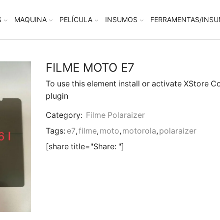
S
MAQUINA
PELÍCULA
INSUMOS
FERRAMENTAS/INS
FILME MOTO E7
To use this element install or activate XStore C
plugin
Category:
Filme Polaraizer
Tags:
e7
,
filme
,
moto
,
motorola
,
polaraizer
[share title="Share: "]