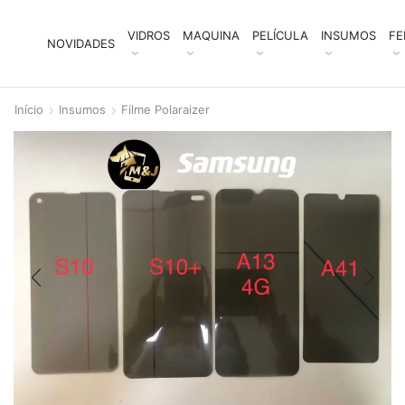
VIDROS
MAQUINA
PELÍCULA
INSUMOS
FE
NOVIDADES
Início
Insumos
Filme Polaraizer