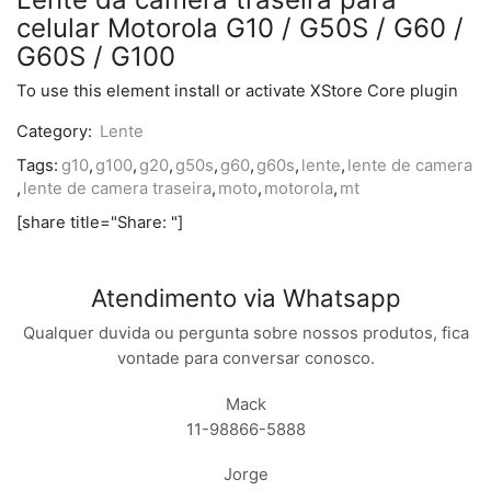
celular Motorola G10 / G50S / G60 /
G60S / G100
To use this element install or activate XStore Core plugin
Category:
Lente
Tags:
g10
,
g100
,
g20
,
g50s
,
g60
,
g60s
,
lente
,
lente de camera
,
lente de camera traseira
,
moto
,
motorola
,
mt
[share title="Share: "]
Atendimento via Whatsapp
Qualquer duvida ou pergunta sobre nossos produtos, fica
vontade para conversar conosco.
Mack
11-98866-5888
Jorge