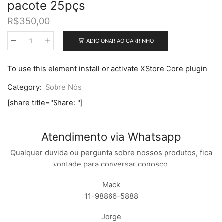
pacote 25pçs
R$
350,00
ADICIONAR AO CARRINHO
Oca
para
vidro
To use this element install or activate XStore Core plugin
12.9
POLEGADAS
Category:
Sobre Nós
/
pacote
[share title="Share: "]
25pçs
quantidade
Atendimento via Whatsapp
Qualquer duvida ou pergunta sobre nossos produtos, fica
vontade para conversar conosco.
Mack
11-98866-5888
Jorge