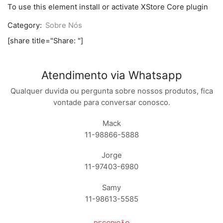
ASUS
To use this element install or activate XStore Core plugin
ZB
551KL
Category:
Sobre Nós
ZENFONE
GO
[share title="Share: "]
LIVE
PRETO
quantidade
Atendimento via Whatsapp
Qualquer duvida ou pergunta sobre nossos produtos, fica
vontade para conversar conosco.
Mack
11-98866-5888
Jorge
11-97403-6980
Samy
11-98613-5585