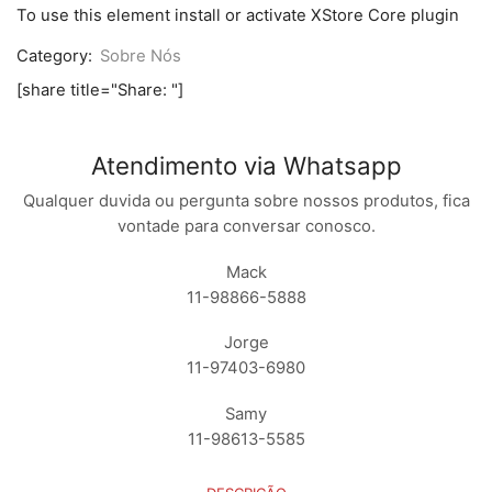
ASUS
To use this element install or activate XStore Core plugin
ZB
553KL
Category:
Sobre Nós
PRETO
quantidade
[share title="Share: "]
Atendimento via Whatsapp
Qualquer duvida ou pergunta sobre nossos produtos, fica
vontade para conversar conosco.
Mack
11-98866-5888
Jorge
11-97403-6980
Samy
11-98613-5585