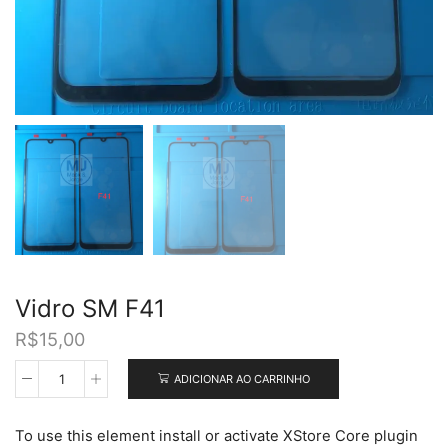
Vidro SM F41
R$
15,00
ADICIONAR AO CARRINHO
Vidro
SM
F41
To use this element install or activate XStore Core plugin
quantidade