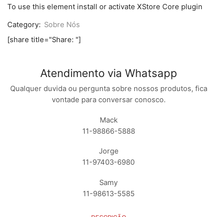
J7
To use this element install or activate XStore Core plugin
COM
TOUCH
Category:
Sobre Nós
PRETO
/
[share title="Share: "]
BRANCO
/
DOURADO
quantidade
Atendimento via Whatsapp
Qualquer duvida ou pergunta sobre nossos produtos, fica
vontade para conversar conosco.
Mack
11-98866-5888
Jorge
11-97403-6980
Samy
11-98613-5585