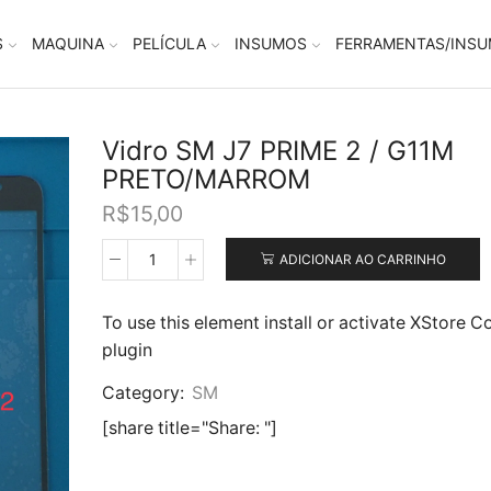
S
MAQUINA
PELÍCULA
INSUMOS
FERRAMENTAS/INS
Vidro SM J7 PRIME 2 / G11M
PRETO/MARROM
R$
15,00
ADICIONAR AO CARRINHO
Vidro
SM
J7
To use this element install or activate XStore C
PRIME
plugin
2
/
Category:
SM
G11M
PRETO/MARROM
[share title="Share: "]
quantidade