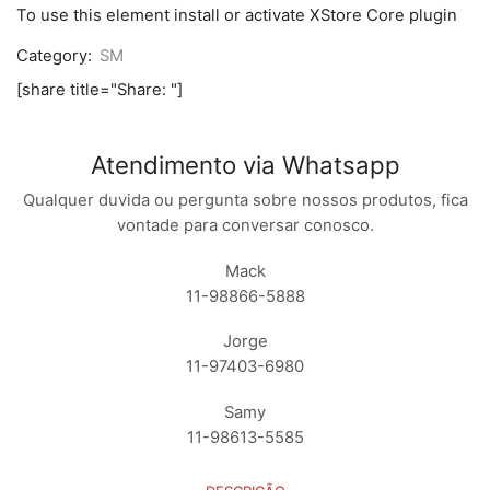
J7
To use this element install or activate XStore Core plugin
PRO
/
Category:
SM
J730
PRETO
[share title="Share: "]
/
DOURADO
/
AZUL
Atendimento via Whatsapp
/
BRANCO
Qualquer duvida ou pergunta sobre nossos produtos, fica
/
vontade para conversar conosco.
ROSA
quantidade
Mack
11-98866-5888
Jorge
11-97403-6980
Samy
11-98613-5585