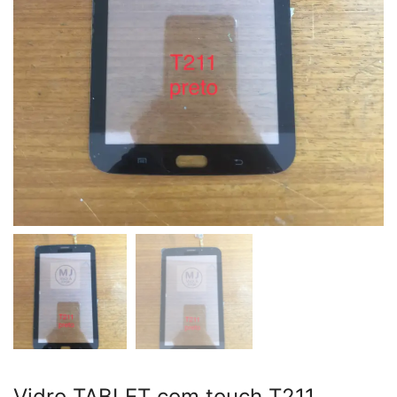
Vidro TABLET com touch T211