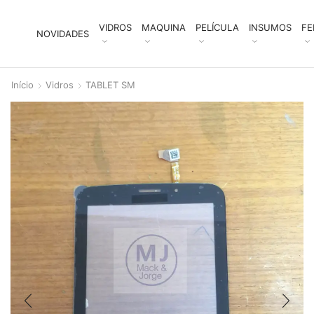
VIDROS
MAQUINA
PELÍCULA
INSUMOS
FE
NOVIDADES
Início
Vidros
TABLET SM