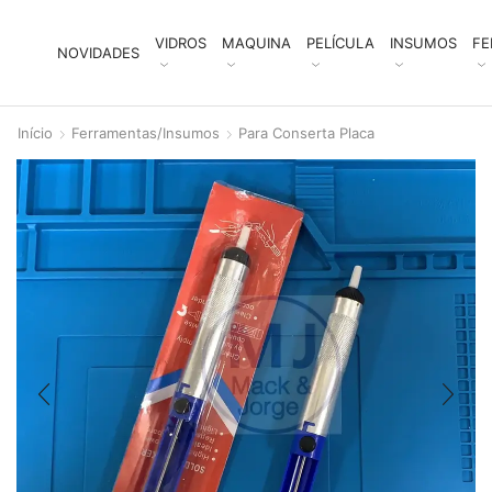
VIDROS
MAQUINA
PELÍCULA
INSUMOS
FE
NOVIDADES
Início
Ferramentas/Insumos
Para Conserta Placa