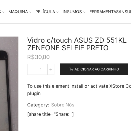
S
MAQUINA
PELÍCULA
INSUMOS
FERRAMENTAS/INS
Vidro c/touch ASUS ZD 551KL
ZENFONE SELFIE PRETO
R$
30,00
ADICIONAR AO CARRINHO
Vidro
c/touch
ASUS
To use this element install or activate XStore C
ZD
plugin
551KL
ZENFONE
Category:
Sobre Nós
SELFIE
PRETO
[share title="Share: "]
quantidade