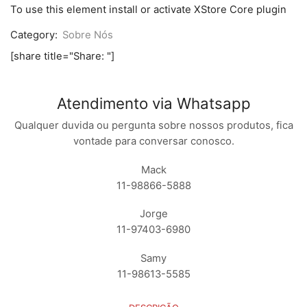
touch
To use this element install or activate XStore Core plugin
XM
MI
Category:
Sobre Nós
A1
BRANCO
[share title="Share: "]
/
PRETO
quantidade
Atendimento via Whatsapp
Qualquer duvida ou pergunta sobre nossos produtos, fica
vontade para conversar conosco.
Mack
11-98866-5888
Jorge
11-97403-6980
Samy
11-98613-5585