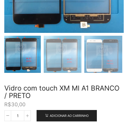
Vidro com touch XM MI A1 BRANCO
/ PRETO
R$
30,00
ADICIONAR AO CARRINHO
Vidro
com