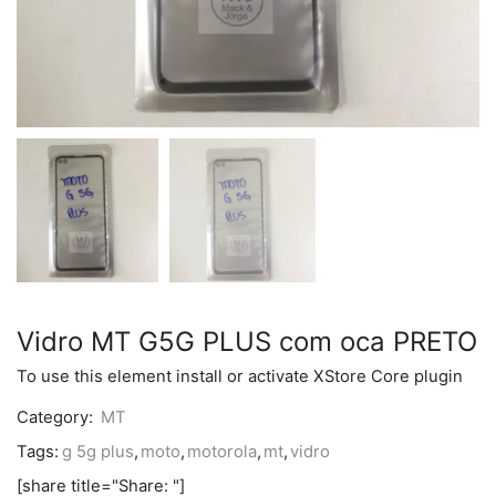
Vidro MT G5G PLUS com oca PRETO
To use this element install or activate XStore Core plugin
Category:
MT
Tags:
g 5g plus
,
moto
,
motorola
,
mt
,
vidro
[share title="Share: "]